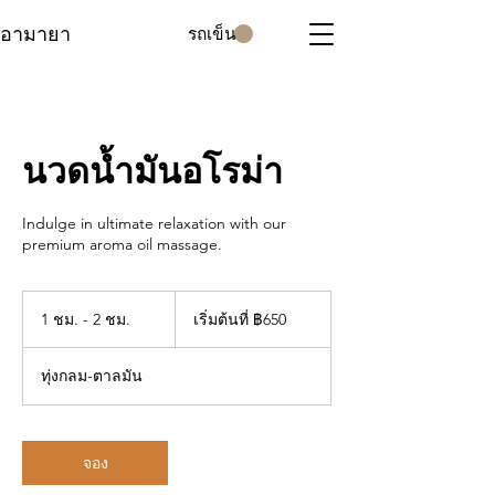
อามายา
รถเข็น
นวดน้ำมันอโรม่า
Indulge in ultimate relaxation with our
premium aroma oil massage.
เริ่ม
1 ชม. - 2 ชม.
1
เริ่มต้นที่ ฿650
ต้น
ที่
ช
650
ม
บาท
ทุ่งกลม-ตาลมัน
-
ไทย
2
ช
ม
จอง
.