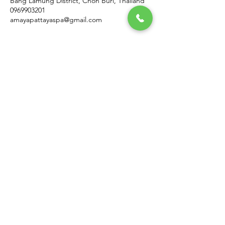
Bang Lamung District, Chon Buri, Thailand
0969903201
amayapattayaspa@gmail.com
อามายา
123-456-7890
info@mysite.com
เมืองพัทยา อำเภอบางละมุง
ชลบุรี 20150 ประเทศไทย
นโยบายความเป็นส่วนตัว
คำชี้แจงเกี่ยวกับการเข้าถึง