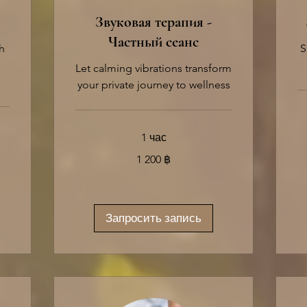
Звуковая терапия -
Частный сеанс
h
S
Let calming vibrations transform
your private journey to wellness
2 
1 час
та
ба
1 200
1 200 ฿
таиландских
батов
Запросить запись