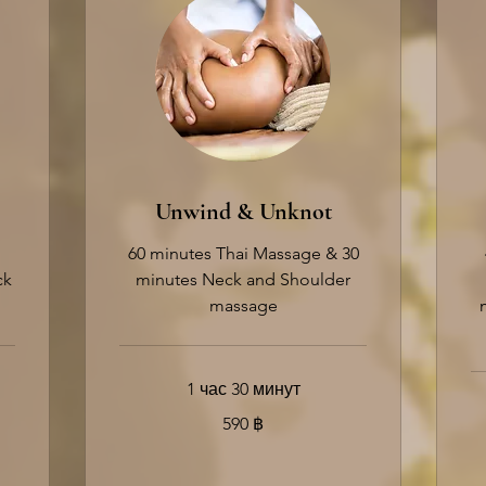
Unwind & Unknot
60 minutes Thai Massage & 30
ck
minutes Neck and Shoulder
massage
1 час 30 минут
590
590 ฿
таиландских
батов
85
та
ба