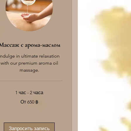
Массаж с арома-маслом
Indulge in ultimate relaxation
with our premium aroma oil
massage.
1 час - 2 часа
От 650 ฿
0
иландских
тов
Запросить запись