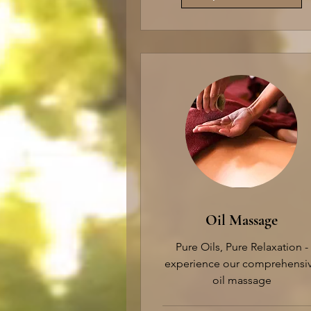
Oil Massage
Pure Oils, Pure Relaxation -
experience our comprehensi
oil massage