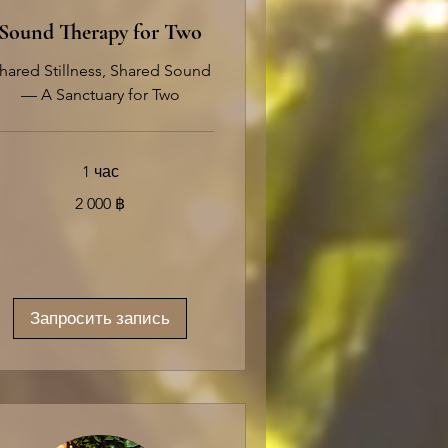
Sound Therapy for Two
hared Stillness, Shared Sound
— A Sanctuary for Two
1 час
000
2 000 ฿
иландских
тов
Запросить запись