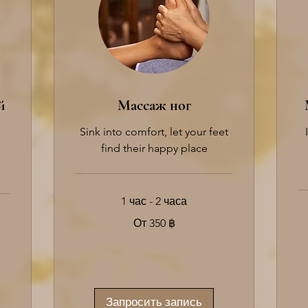
й
Массаж ног
Sink into comfort, let your feet
find their happy place
1 час - 2 часа
От
От 350 ฿
350
таиландских
От
батов
65
та
ба
Запросить запись