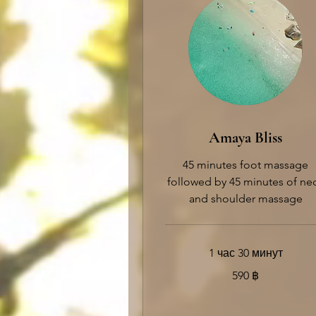
Amaya Bliss
45 minutes foot massage
followed by 45 minutes of ne
and shoulder massage
1 час 30 минут
590
590 ฿
таиландских
батов