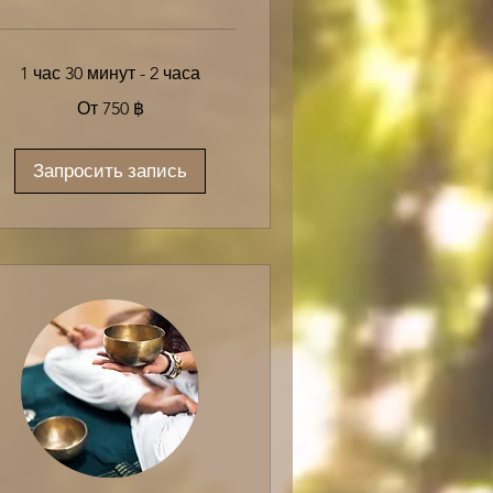
1 час 30 минут - 2 часа
От 750 ฿
0
иландских
тов
Запросить запись