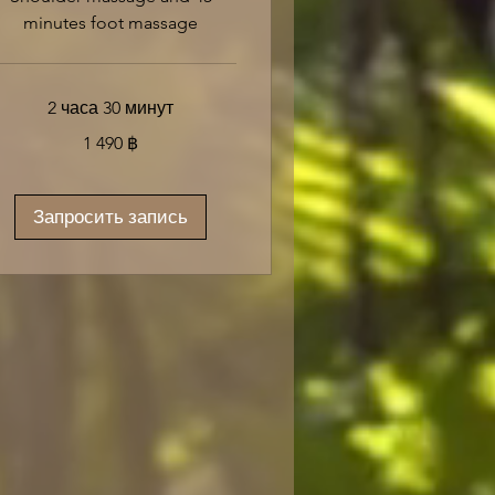
minutes foot massage
2 часа 30 минут
490
1 490 ฿
иландских
тов
Запросить запись