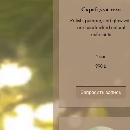
Скраб для тела
Polish, pamper, and glow wit
our handpicked natural
exfoliants
1 час
990
990 ฿
таиландских
батов
Запросить запись