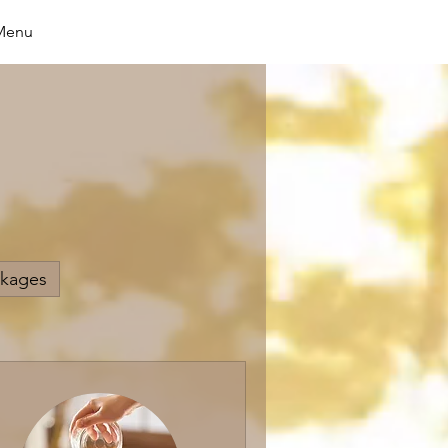
Menu
ckages