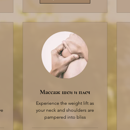
Массаж шеи и плеч
Experience the weight lift as
ve
your neck and shoulders are
pampered into bliss