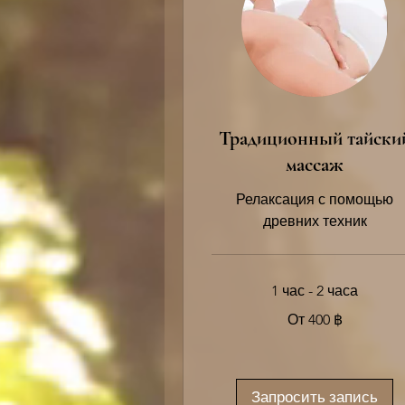
Традиционный тайски
массаж
Релаксация с помощью
древних техник
1 час - 2 часа
От
От 400 ฿
400
таиландских
батов
Запросить запись