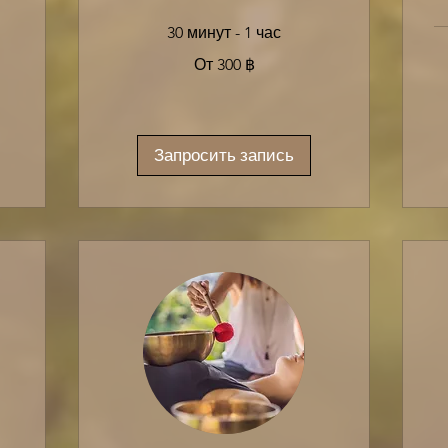
30 минут - 1 час
От
От 300 ฿
300
таиландских
батов
От
75
та
ба
Запросить запись