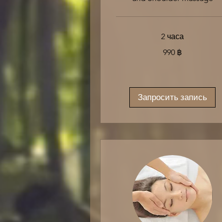
2 часа
990
990 ฿
таиландских
батов
Запросить запись