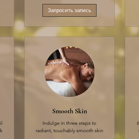
Запросить запись
Smooth Skin
l
Indulge in three steps to
k
radiant, touchably smooth skin