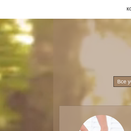
К
Все у