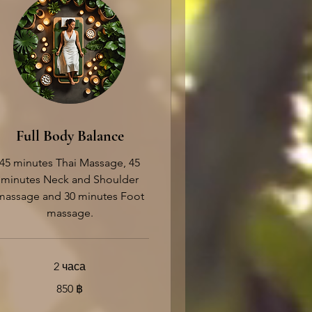
Full Body Balance
45 minutes Thai Massage, 45
minutes Neck and Shoulder
massage and 30 minutes Foot
massage.
2 часа
0
850 ฿
иландских
тов