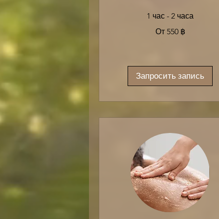
1 час - 2 часа
От
От 550 ฿
550
таиландских
батов
Запросить запись