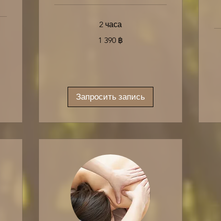
2 часа
1 390
1 390 ฿
таиландских
батов
1 
та
ба
Запросить запись